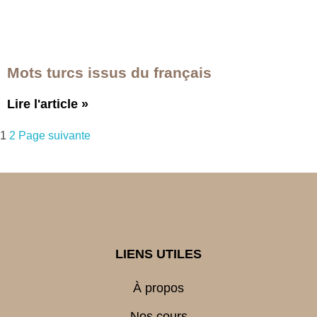
Mots turcs issus du français
Lire l'article
»
1
2
Page suivante
LIENS UTILES
À propos
Nos cours